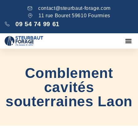
contact@steurbaut-forage.com
11 rue Bouret 59610 Fourmies
09 54 74 99 61
Fondations
Comblement ga
Nos réa
Comblement
cavités
souterraines Laon