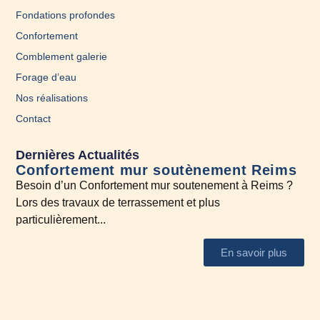
Fondations profondes
Confortement
Comblement galerie
Forage d’eau
Nos réalisations
Contact
Dernières Actualités
Confortement mur soutènement Reims
En
Besoin d’un Confortement mur soutenement à Reims ?
A l
Lors des travaux de terrassement et plus
N’h
particulièrement...
En savoir plus