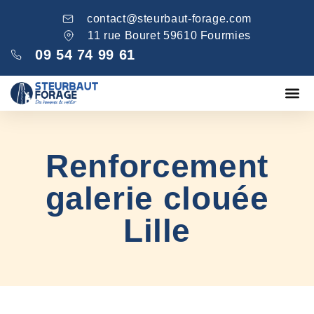
contact@steurbaut-forage.com
11 rue Bouret 59610 Fourmies
09 54 74 99 61
Fondations
Comblement ga
Nos réa
Renforcement
galerie clouée
Lille