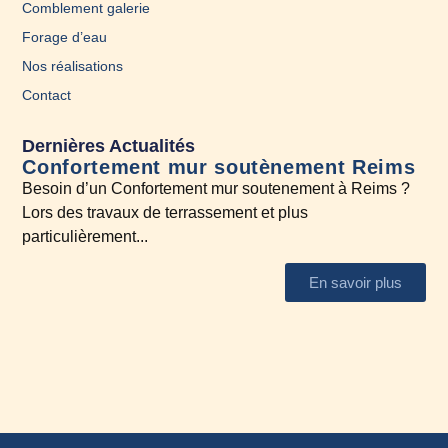
Comblement galerie
Forage d’eau
Nos réalisations
Contact
Dernières Actualités
Confortement mur soutènement Reims
En
Besoin d’un Confortement mur soutenement à Reims ?
A l
Lors des travaux de terrassement et plus
N’h
particulièrement...
En savoir plus