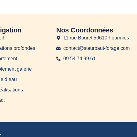
igation
Nos Coordonnées
il
11 rue Bouret 59610 Fourmies
tions profondes
contact@steurbaut-forage.com
rtement
09 54 74 99 61
ement galerie
e d’eau
éalisations
ct
s