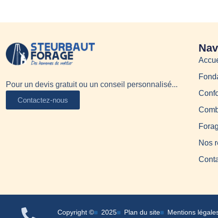
Nav
Accue
Fonda
Pour un devis gratuit ou un conseil personnalisé...
Confo
Contactez-nous
Combl
Forag
Nos r
Conta
Copyright ©
2025
Plan du site
Mentions légale