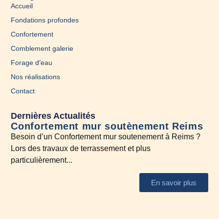
Accueil
Fondations profondes
Confortement
Comblement galerie
Forage d’eau
Nos réalisations
Contact
Dernières Actualités
Confortement mur soutènement Reims
En
Besoin d’un Confortement mur soutenement à Reims ?
A l
Lors des travaux de terrassement et plus
N’h
particulièrement...
En savoir plus