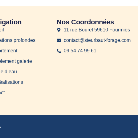
igation
Nos Coordonnées
il
11 rue Bouret 59610 Fourmies
tions profondes
contact@steurbaut-forage.com
rtement
09 54 74 99 61
ement galerie
e d’eau
éalisations
ct
s