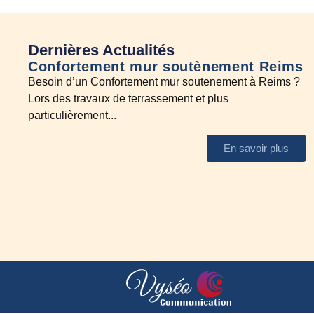
Dernières Actualités
Confortement mur soutènement Reims
E
Besoin d’un Confortement mur soutenement à Reims ?
A
Lors des travaux de terrassement et plus
N
particulièrement...
En savoir plus