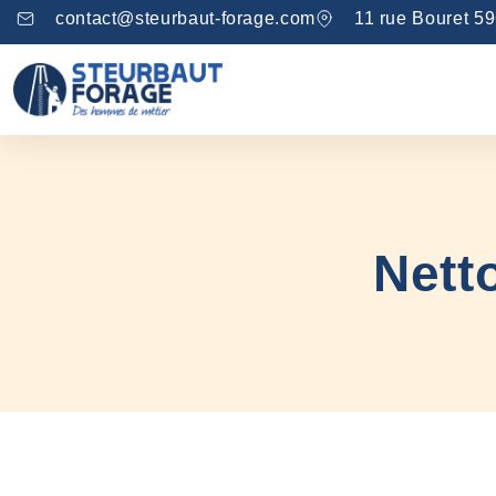
contact@steurbaut-forage.com
11 rue Bouret 5
Nett