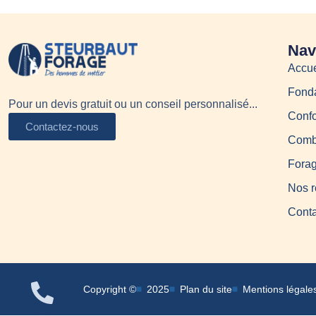
Nav
Accue
Fonda
Pour un devis gratuit ou un conseil personnalisé...
Confo
Contactez-nous
Combl
Forag
Nos r
Conta
Copyright ©
2025
Plan du site
Mentions légale