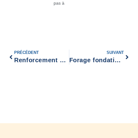
pas à
PRÉCÉDENT
SUIVANT
Renforcement galerie berlinoise Château-Thierry
Forage fondation spécialisé géothermie Valenciennes