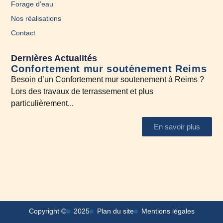
Forage d’eau
Nos réalisations
Contact
Dernières Actualités
Confortement mur soutènement Reims
En
Besoin d’un Confortement mur soutenement à Reims ?
A l
Lors des travaux de terrassement et plus
N’h
particulièrement...
En savoir plus
Copyright ©
2025
Plan du site
Mentions légales