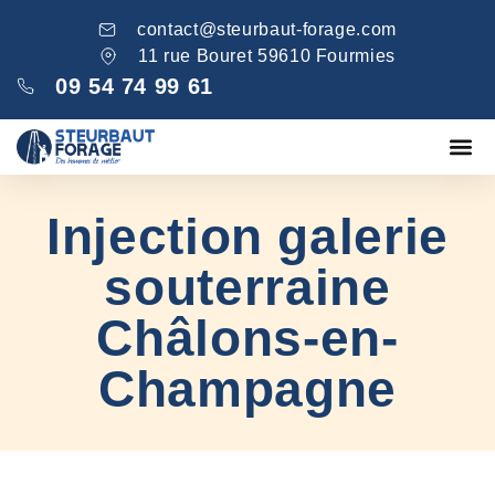
contact@steurbaut-forage.com
11 rue Bouret 59610 Fourmies
09 54 74 99 61
Fondations
Comblement ga
Nos réa
Injection galerie
souterraine
Châlons-en-
Champagne