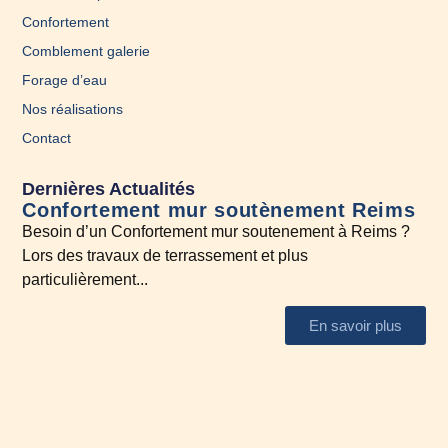
Confortement
Comblement galerie
Forage d’eau
Nos réalisations
Contact
Dernières Actualités
Confortement mur soutènement Reims
En
Besoin d’un Confortement mur soutenement à Reims ?
A l
Lors des travaux de terrassement et plus
N’h
particulièrement...
En savoir plus