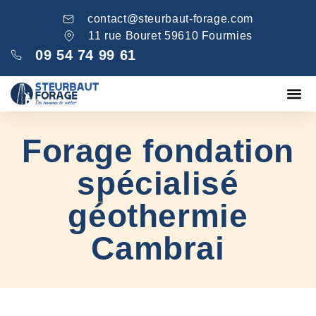
contact@steurbaut-forage.com
11 rue Bouret 59610 Fourmies
09 54 74 99 61
Fondations
Comblement ga
Nos réa
Forage fondation
spécialisé
géothermie
Cambrai