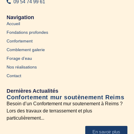
09 54 74 99 61
Navigation
Accueil
Fondations profondes
Confortement
Comblement galerie
Forage d’eau
Nos réalisations
Contact
Dernières Actualités
Confortement mur soutènement Reims
En
Besoin d’un Confortement mur soutenement à Reims ?
A l
Lors des travaux de terrassement et plus
N’h
particulièrement...
En savoir plus