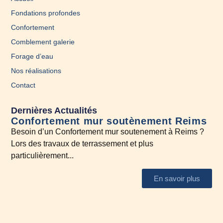
Fondations profondes
Confortement
Comblement galerie
Forage d’eau
Nos réalisations
Contact
Dernières Actualités
Confortement mur soutènement Reims
En
Besoin d’un Confortement mur soutenement à Reims ?
A l
Lors des travaux de terrassement et plus
N’h
particulièrement...
En savoir plus