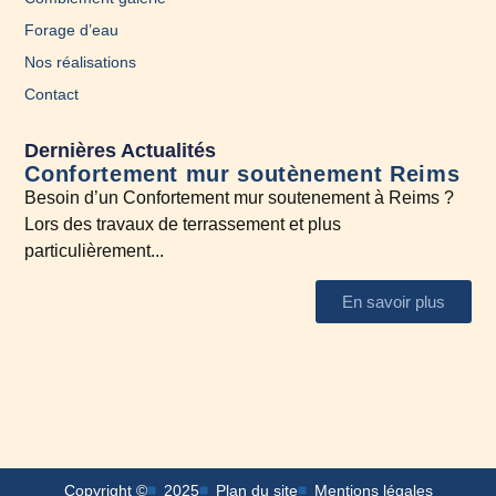
Forage d’eau
Nos réalisations
Contact
Dernières Actualités
Confortement mur soutènement Reims
En
Besoin d’un Confortement mur soutenement à Reims ?
A l
Lors des travaux de terrassement et plus
N’h
particulièrement...
En savoir plus
Copyright ©
2025
Plan du site
Mentions légales