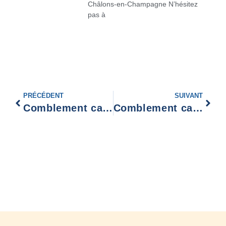
Châlons-en-Champagne N’hésitez
pas à
PRÉCÉDENT
SUIVANT
Comblement cavités souterraines Château-Thierry
Comblement cavités souterraines Foumies