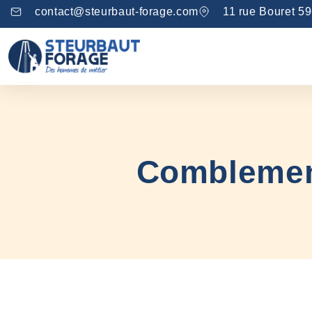
contact@steurbaut-forage.com
11 rue Bouret 5
Comblement