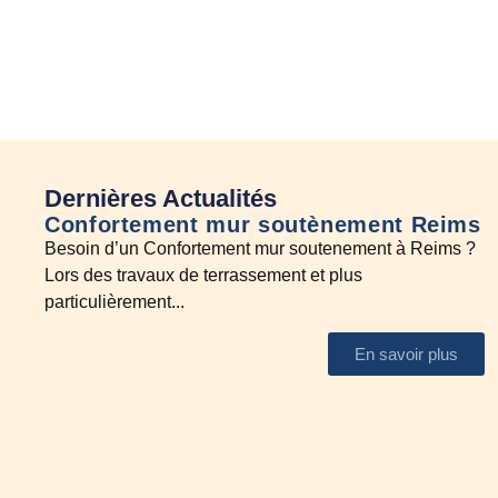
Dernières Actualités
Confortement mur soutènement Reims
E
Besoin d’un Confortement mur soutenement à Reims ?
A
Lors des travaux de terrassement et plus
N
particulièrement...
En savoir plus