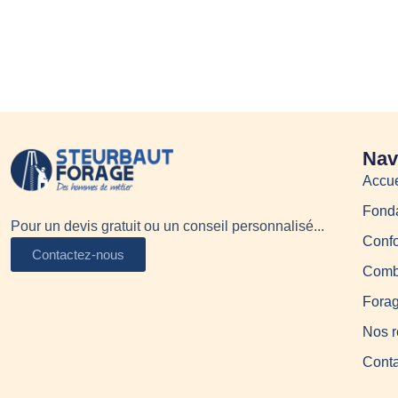
Nav
Accue
Fonda
Pour un devis gratuit ou un conseil personnalisé...
Confo
Contactez-nous
Combl
Forag
Nos r
Conta