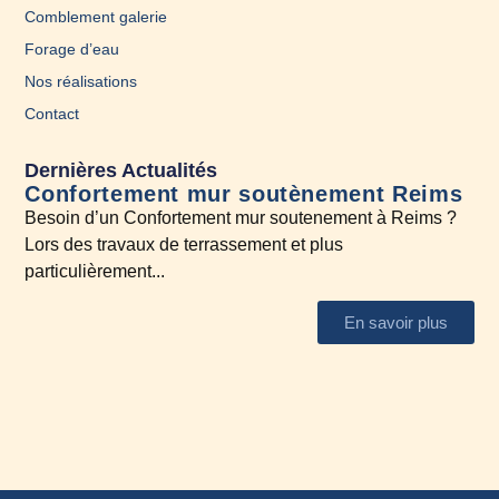
Comblement galerie
Forage d’eau
Nos réalisations
Contact
Dernières Actualités
Confortement mur soutènement Reims
En
Besoin d’un Confortement mur soutenement à Reims ?
A l
Lors des travaux de terrassement et plus
N’h
particulièrement...
En savoir plus