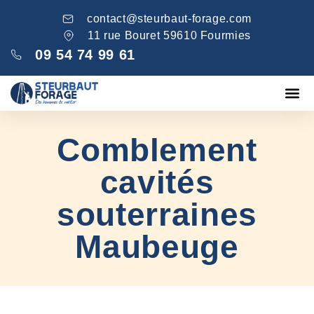
contact@steurbaut-forage.com
11 rue Bouret 59610 Fourmies
09 54 74 99 61
Fondations
Comblement ga
Nos réa
Comblement
cavités
souterraines
Maubeuge