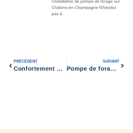
l’installation de pompe de forage sur
Châlons-en-Champagne N’hésitez
pas à
PRÉCÉDENT
SUIVANT
Confortement mur soutènement Fourmies
Pompe de forage solaire Soissons