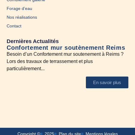
Forage d’eau
Nos réalisations
Contact
Dernières Actualités
Confortement mur soutènement Reims
En
Besoin d’un Confortement mur soutenement à Reims ?
A l
Lors des travaux de terrassement et plus
N’h
particulièrement...
En savoir plus
Copyright ©
2025
Plan du site
Mentions légales