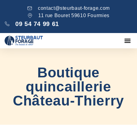
contact@steurbaut-forage.com
11 rue Bouret 59610 Fourmies
09 54 74 99 61
Fondations
Comblement ga
Nos réa
Boutique
quincaillerie
Château-Thierry